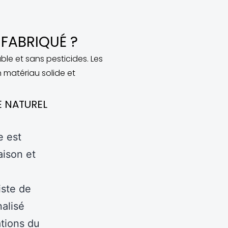
FABRIQUÉ ?
le et sans pesticides. Les
 matériau solide et
E NATUREL
e est
aison et
iste de
nalisé
tions du