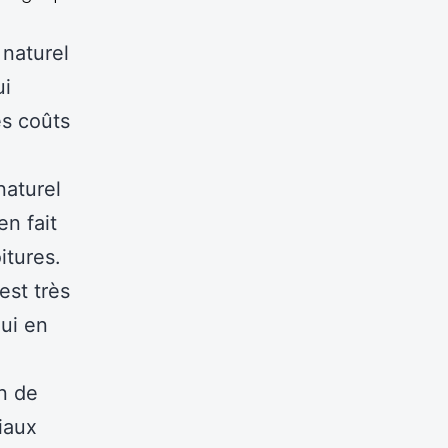
 naturel
ui
es coûts
naturel
en fait
itures.
est très
qui en
n de
iaux