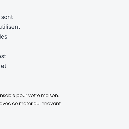
 sont
tilisent
des
est
 et
onsable pour votre maison.
e avec ce matériau innovant