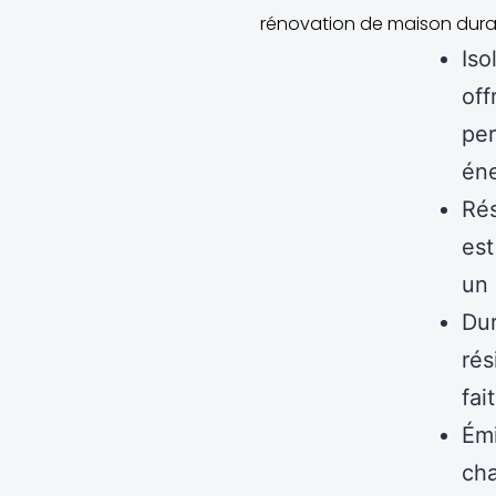
rénovation de maison durab
Iso
off
per
éne
Rés
est
un 
Dur
rés
fai
Émi
cha