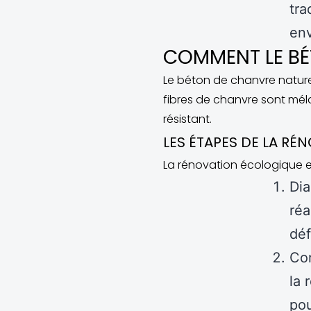
tra
env
COMMENT LE BÉ
Le béton de chanvre naturel
fibres de chanvre sont méla
résistant.
LES ÉTAPES DE LA R
La rénovation écologique e
Dia
réa
déf
Con
la 
pou