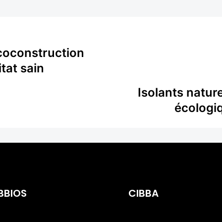
’écoconstruction
tat sain
Isolants nature
écologiq
BBIOS
CIBBA
posant Industriel
Spécialiste de la
iment BIOsourcé
Charpentes