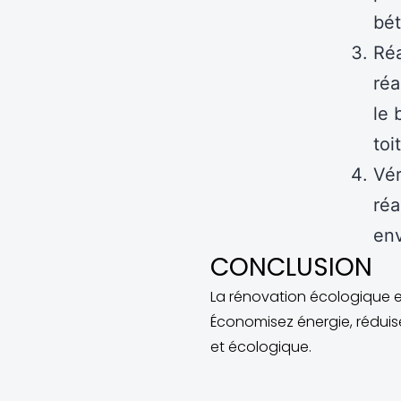
bét
Réa
réa
le 
toi
Vér
réa
env
CONCLUSION
La rénovation écologique e
Économisez énergie, réduis
et écologique.