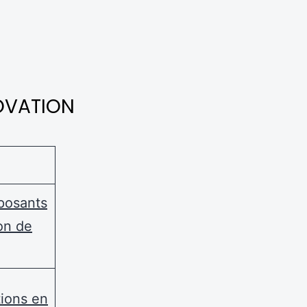
OVATION
posants
on de
ions en