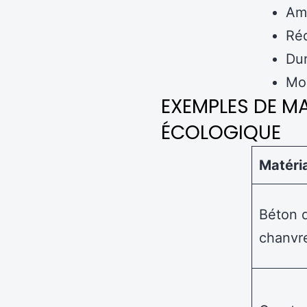
Amé
Réd
Dur
Moi
EXEMPLES DE M
ÉCOLOGIQUE
Matéri
Béton 
chanvr