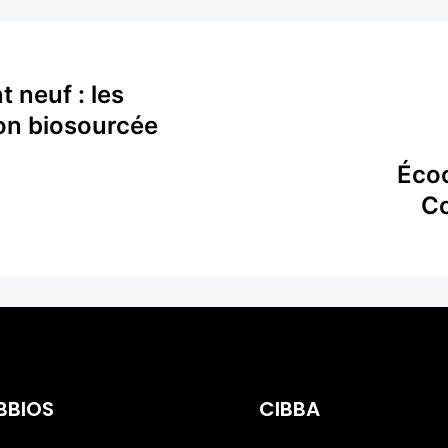
t neuf : les
on biosourcée
Écoc
Co
BBIOS
CIBBA
posant Industriel
Spécialiste de la