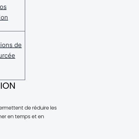
vos
ion
ions de
ourcée
TION
ermettent de réduire les
ner en temps et en