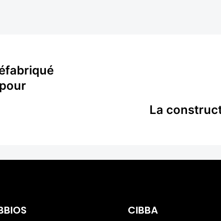
éfabriqué
 pour
La construct
BBIOS
CIBBA