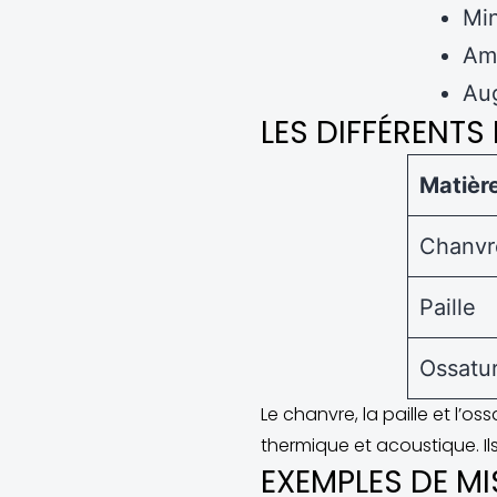
Min
Amé
Aug
LES DIFFÉRENT
Matièr
Chanvr
Paille
Ossatur
Le chanvre, la paille et l’o
thermique et acoustique. I
EXEMPLES DE M