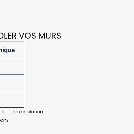
SOLER VOS MURS
mique
excellente isolation
nons.