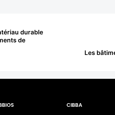
tériau durable
iments de
Les bâtime
BBIOS
CIBBA
posant Industriel
Spécialiste de la