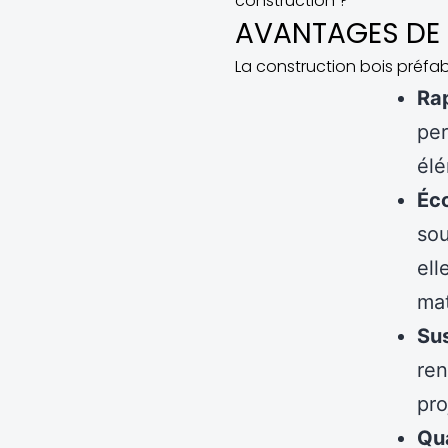
construction ?
AVANTAGES DE 
La construction bois préf
Rap
per
élé
Éc
sou
ell
mat
Sus
ren
pro
Qua