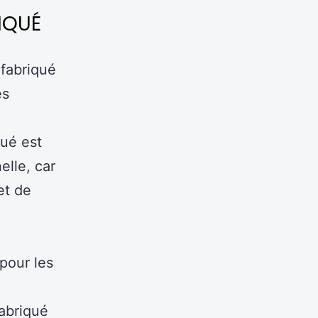
IQUÉ
éfabriqué
es
qué est
elle, car
et de
pour les
fabriqué