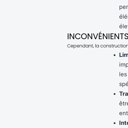
per
élé
éle
INCONVÉNIENTS
Cependant, la construction
Lim
imp
les
spé
Tr
êtr
ent
In