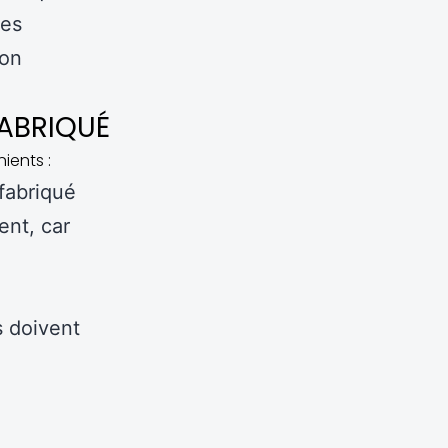
des
ion
ABRIQUÉ
ients :
éfabriqué
ent, car
s doivent