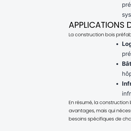
pré
sys
APPLICATIONS 
La construction bois préfa
Lo
pré
Bâ
hôp
Inf
inf
En résumé, la construction
avantages, mais qui nécess
besoins spécifiques de cha