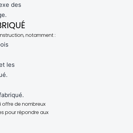
lexe des
ge.
BRIQUÉ
nstruction, notamment :
ois
et les
ué.
fabriqué.
ui offre de nombreux
es pour répondre aux